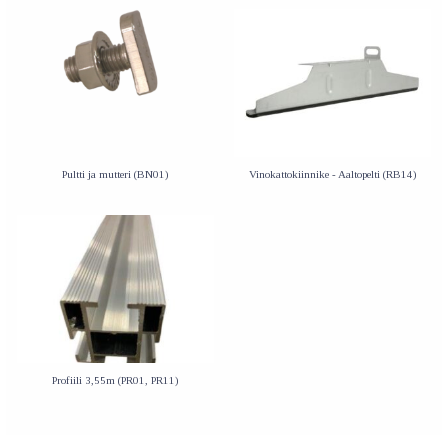
Pultti ja mutteri (BN01)
Vinokattokiinnike - Aaltopelti (RB14)
Profiili 3,55m (PR01, PR11)