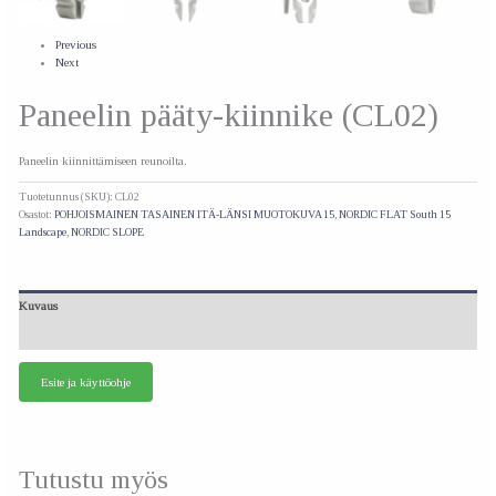
Previous
Next
Paneelin pääty-kiinnike (CL02)
Paneelin kiinnittämiseen reunoilta.
Tuotetunnus (SKU):
CL02
Osastot:
POHJOISMAINEN TASAINEN ITÄ-LÄNSI MUOTOKUVA 15
,
NORDIC FLAT South 15
Landscape
,
NORDIC SLOPE
Kuvaus
Lisätiedot
Esite ja käyttöohje
Tutustu myös