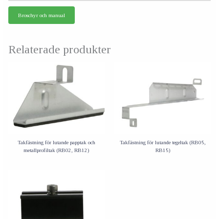
Broschyr och manual
Relaterade produkter
Takfästning för lutande papptak och
Takfästning för lutande tegeltak (RB05,
metallprofiltak (RB02, RB12)
RB15)