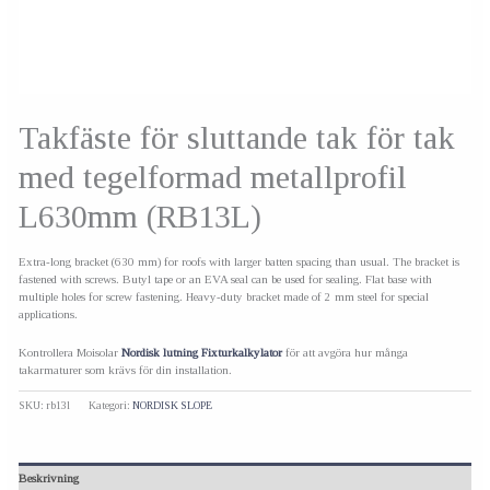
Takfäste för sluttande tak för tak
med tegelformad metallprofil
L630mm (RB13L)
Extra-long bracket (630 mm) for roofs with larger batten spacing than usual. The bracket is
fastened with screws. Butyl tape or an EVA seal can be used for sealing. Flat base with
multiple holes for screw fastening. Heavy-duty bracket made of 2 mm steel for special
applications.
Kontrollera Moisolar
Nordisk lutning Fixturkalkylator
för att avgöra hur många
takarmaturer som krävs för din installation.
SKU:
rb13l
Kategori:
NORDISK SLOPE
Beskrivning